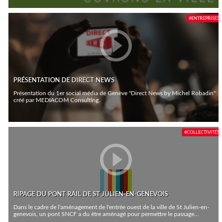
#ENTREPRISES
PRÉSENTATION DE DIRECT NEWS
Présentation du 1er social média de Genève "Direct News by Michel Robadin"
créé par MEDIACOM Consulting.
#COLLECTIVITÉS
RIPAGE DU PONT RAIL DE ST JULIEN-EN-GENEVOIS
Dans le cadre de l'aménagement de l'entrée ouest de la ville de St Julien-en-
genevois, un pont SNCF a du être aménagé pour permettre le passage...