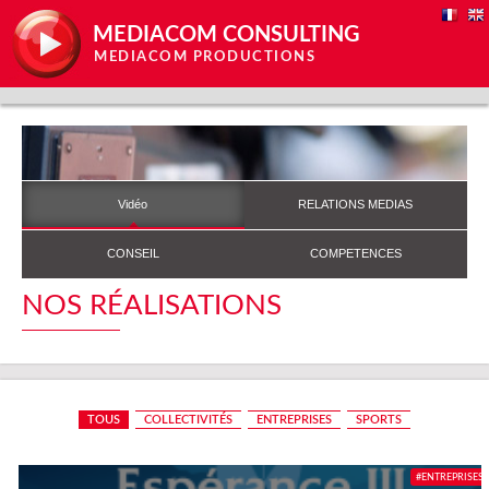
MEDIACOM CONSULTING
MEDIACOM PRODUCTIONS
Vidéo
RELATIONS MEDIAS
CONSEIL
COMPETENCES
NOS RÉALISATIONS
TOUS
COLLECTIVITÉS
ENTREPRISES
SPORTS
#ENTREPRISES