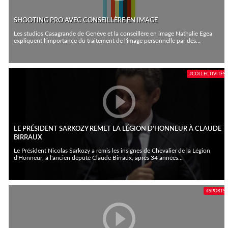
SHOOTING PRO AVEC CONSEILLÈRE EN IMAGE
Les studios Casagrande de Genève et la conseillère en image Nathalie Egea
expliquent l'importance du traitement de l'image personnelle par des...
#COLLECTIVITÉS
LE PRÉSIDENT SARKOZY REMET LA LÉGION D'HONNEUR À CLAUDE
BIRRAUX
Le Président Nicolas Sarkozy a remis les insignes de Chevalier de la Légion
d'Honneur, à l'ancien député Claude Birraux, après 34 années...
#SPORTS