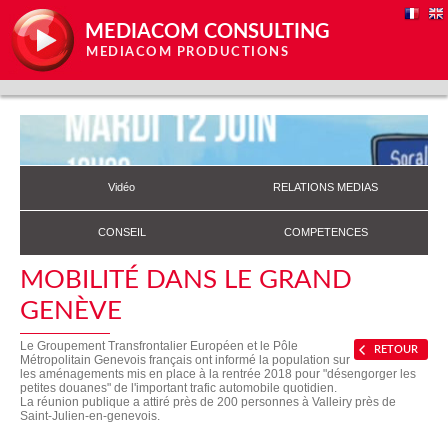
MEDIACOM CONSULTING
MEDIACOM PRODUCTIONS
Vidéo
RELATIONS MEDIAS
CONSEIL
COMPETENCES
MOBILITÉ DANS LE GRAND
GENÈVE
Le Groupement Transfrontalier Européen et le Pôle
RETOUR
Métropolitain Genevois français ont informé la population sur
les aménagements mis en place à la rentrée 2018 pour "désengorger les
petites douanes" de l'important trafic automobile quotidien.
La réunion publique a attiré près de 200 personnes à Valleiry près de
Saint-Julien-en-genevois.