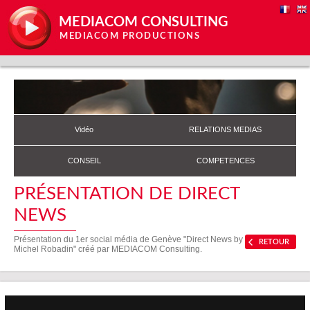
MEDIACOM CONSULTING
MEDIACOM PRODUCTIONS
Vidéo
RELATIONS MEDIAS
CONSEIL
COMPETENCES
PRÉSENTATION DE DIRECT
NEWS
Présentation du 1er social média de Genève "Direct News by
RETOUR
Michel Robadin" créé par MEDIACOM Consulting.