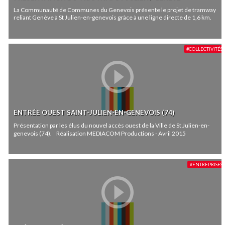
La Communauté de Communes du Genevois présente le projet de tramway
reliant Genève à St Julien-en-genevois grâce à une ligne directe de 1,6 km.
#COLLECTIVITÉS
ENTRÉE OUEST SAINT-JULIEN-EN-GENEVOIS (74)
Présentation par les élus du nouvel accès ouest de la Ville de St Julien-en-
genevois (74). Réalisation MEDIACOM Productions - Avril 2015
#ENTREPRISES