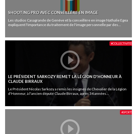
SHOOTING PRO AVEC CONSEILLÈRE EN IMAGE
Les studios Casagrande de Genève et la conseillère en image Nathalie Egea
expliquent l'importance du traitement de l'image personnelle par des...
#COLLECTIVITÉS
LE PRÉSIDENT SARKOZY REMET LA LÉGION D'HONNEUR À
CLAUDE BIRRAUX
Le Président Nicolas Sarkozy a remis les insignes de Chevalier de la Légion
d'Honneur, à l'ancien député Claude Birraux, après 34 années...
#SPORTS