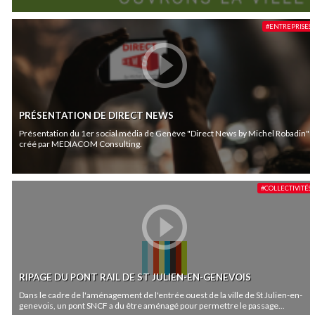
#ENTREPRISES
PRÉSENTATION DE DIRECT NEWS
Présentation du 1er social média de Genève "Direct News by Michel Robadin"
créé par MEDIACOM Consulting.
#COLLECTIVITÉS
RIPAGE DU PONT RAIL DE ST JULIEN-EN-GENEVOIS
Dans le cadre de l'aménagement de l'entrée ouest de la ville de St Julien-en-
genevois, un pont SNCF a du être aménagé pour permettre le passage...