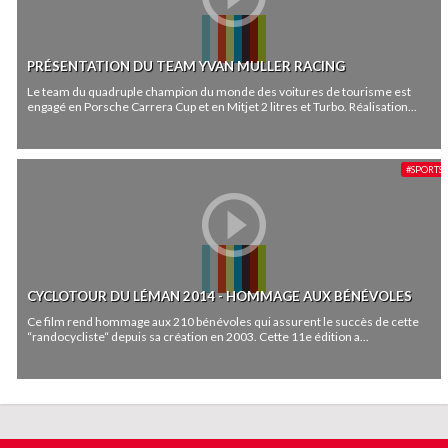
PRÉSENTATION DU TEAM YVAN MULLER RACING
Le team du quadruple champion du monde des voitures de tourisme est
engagé en Porsche Carrera Cup et en Mitjet 2 litres et Turbo. Réalisation...
#SPORTS
CYCLOTOUR DU LÉMAN 2014 - HOMMAGE AUX BÉNÉVOLES
Ce film rend hommage aux 210 bénévoles qui assurent le succès de cette
“randocycliste“ depuis sa création en 2003. Cette 11e édition a...