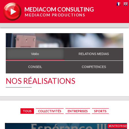
MEDIACOM CONSULTING
MEDIACOM PRODUCTIONS
Vidéo
RELATIONS MEDIAS
CONSEIL
COMPETENCES
NOS RÉALISATIONS
TOUS
COLLECTIVITÉS
ENTREPRISES
SPORTS
#ENTREPRISES