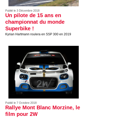
Publié le 3 Décembre 2018
Un pilote de 15 ans en
championnat du monde
Superbike !
Kyrian Hartmann roulera en SSP 300 en 2019
Publié le 7 Octobre 2018
Rallye Mont Blanc Morzine, le
film pour 2W