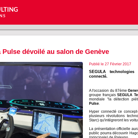
LTING
NS
 Pulse dévoilé au salon de Genève
Publié le 27 Février 2017
SEGULA technologies 
connecté.
A l'occasion du 87ème
Genev
groupe français
SEGULA Te
mondiale "la détection pié
Pulse
.
Hyper connecté ce concept-
plusieurs révolutions techn
Starc) qu'intégreront les voi
La présentation officielle au
public pourra découvrir Hago
(principale) de Palexpo.