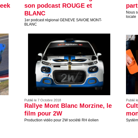
Week
son podcast ROUGE et
part
BLANC
Nous so
locale
1er podcast régional GENEVE SAVOIE MONT-
BLANC
Publié le 7 Octobre 2018
Publié 
Rallye Mont Blanc Morzine, le
Cul
film pour 2W
mon
Production vidéo pour 2W société RH éolien
Système