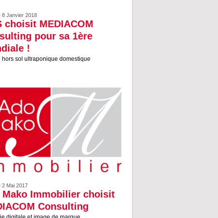
e 8 Janvier 2018
 choisit MEDIACOM
sulting pour sa 1ère
diale !
e hors sol ultraponique domestique
e 2 Mai 2017
 Mako Immobilier choisit
IACOM Consulting
ie digitale et image de marque