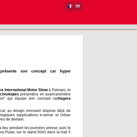
présente son concept car hyper
a International Motor Show
à Palexpo, le
chnologies
présentera en avant-première
ton" qui équipe son concept car
Hagora
car au design innovant dispose déjà de
ologiques (applications e-sense et Urban
tures de demain.
ra lieu pendant les journées presse, puis le
ra Pulse, sur le stand 5043 dans la Hall 5