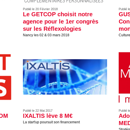
Publié le 20 Février 2018
Publié l
Le GETCOP choisit notre
GUS
agence pour le 1er congrès
Con
sur les Réflexologies
mon
Nancy les 02 & 03 mars 2018
Cultur
Publié le 22 Mai 2017
Publié l
COM
IXALTIS lève 8 M€
Ado
MED
La start'up poursuit son financement
Stratég