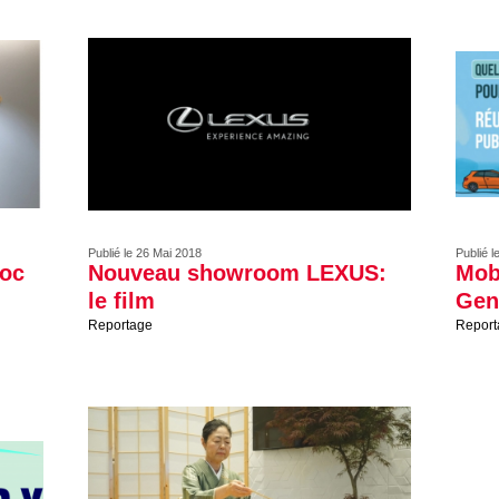
Publié le 26 Mai 2018
Publié l
loc
Nouveau showroom LEXUS:
Mob
le film
Gen
Reportage
Report