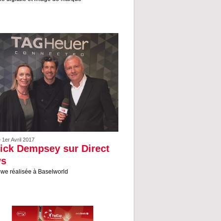
e 1er Avril 2017
rick Dempsey sur Direct
s
ewe réalisée à Baselworld